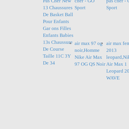
Pas Cher New
cher - GO
pas cher -
13 Chaussures
Sport
Sport
De Basket Ball
Pour Enfants
Gar ons Filles
Enfants Babies
13s Chaussure
air max 97 og
air max f
De Course
noir,Homme
2013
Taille 11C 3Y
Nike Air Max
leopard,Ni
De 34
97 OG QS Noir
Air Max 1
Leopard 2
WAVE