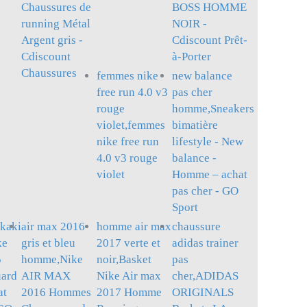
Chaussures de
BOSS HOMME
running Métal
NOIR -
Argent gris -
Cdiscount Prêt-
Cdiscount
à-Porter
Chaussures
femmes nike
new balance
free run 4.0 v3
pas cher
rouge
homme,Sneakers
violet,femmes
bimatière
nike free run
lifestyle - New
4.0 v3 rouge
balance -
violet
Homme – achat
pas cher - GO
Sport
 kaki
air max 2016
homme air max
chaussure
ke
gris et bleu
2017 verte et
adidas trainer
5
homme,Nike
noir,Basket
pas
uard
AIR MAX
Nike Air max
cher,ADIDAS
at
2016 Hommes
2017 Homme
ORIGINALS