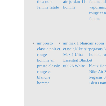
thea noir
air-jordan-11-
femme,nik
femme fatale
homme
vapormax 
rouge et n
femme
air presto
air max 1 blanc
air zoom
classic noir et
et noir,Nike Air
pegasus 
rouge
Max 1 Ultra
homme ro
homme,air
Essential Black
et
presto classic
u0026 White
bleux,H
rouge et
Nike Air
blanche
Pegasus 
homme
Bleu Ora