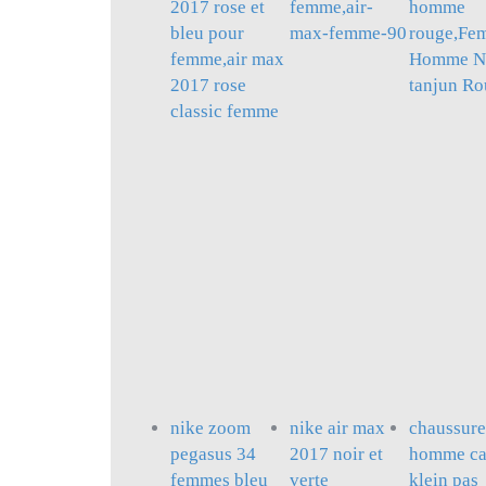
2017 rose et
femme,air-
homme
bleu pour
max-femme-90
rouge,Fe
femme,air max
Homme N
2017 rose
tanjun R
classic femme
nike zoom
nike air max
chaussure
pegasus 34
2017 noir et
homme ca
femmes bleu
verte
klein pas