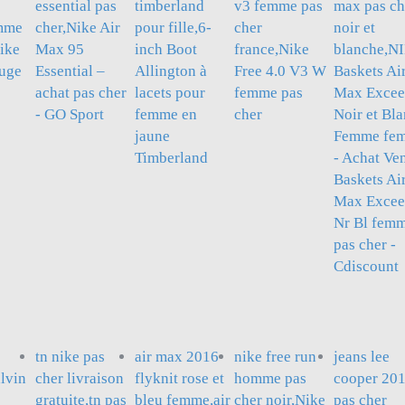
essential pas
timberland
v3 femme pas
max pas ch
mme
cher,Nike Air
pour fille,6-
cher
noir et
ike
Max 95
inch Boot
france,Nike
blanche,N
ouge
Essential –
Allington à
Free 4.0 V3 W
Baskets Ai
achat pas cher
lacets pour
femme pas
Max Excee
- GO Sport
femme en
cher
Noir et Bl
jaune
Femme fe
Timberland
- Achat Ve
Baskets Ai
Max Exce
Nr Bl fem
pas cher -
Cdiscount
tn nike pas
air max 2016
nike free run
jeans lee
lvin
cher livraison
flyknit rose et
homme pas
cooper 20
gratuite,tn pas
bleu femme,air
cher noir,Nike
pas cher