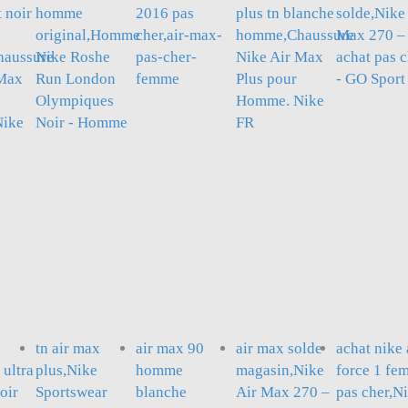
 noir
homme
2016 pas
plus tn blanche
solde,Nike
original,Homme
cher,air-max-
homme,Chaussure
Max 270 –
aussure
Nike Roshe
pas-cher-
Nike Air Max
achat pas 
 Max
Run London
femme
Plus pour
- GO Sport
Olympiques
Homme. Nike
ike
Noir - Homme
FR
tn air max
air max 90
air max solde
achat nike 
ultra
plus,Nike
homme
magasin,Nike
force 1 fe
oir
Sportswear
blanche
Air Max 270 –
pas cher,N