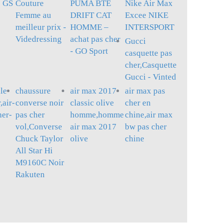
1 GS
Couture
PUMA BTE
Nike Air Max
Femme au
DRIFT CAT
Excee NIKE
meilleur prix -
HOMME –
INTERSPORT
Videdressing
achat pas cher
Gucci
- GO Sport
casquette pas
cher,Casquette
Gucci - Vinted
lle
chaussure
air max 2017
air max pas
,air-
converse noir
classic olive
cher en
her-
pas cher
homme,homme
chine,air max
vol,Converse
air max 2017
bw pas cher
Chuck Taylor
olive
chine
All Star Hi
M9160C Noir
Rakuten