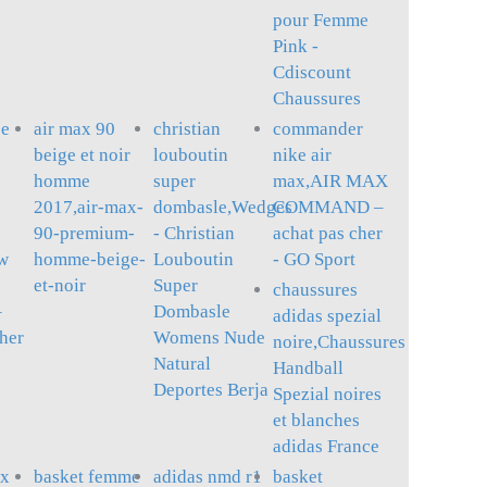
pour Femme
Pink -
Cdiscount
Chaussures
ce
air max 90
christian
commander
beige et noir
louboutin
nike air
homme
super
max,AIR MAX
2017,air-max-
dombasle,Wedges
COMMAND –
90-premium-
- Christian
achat pas cher
w
homme-beige-
Louboutin
- GO Sport
et-noir
Super
chaussures
–
Dombasle
adidas spezial
cher
Womens Nude
noire,Chaussures
Natural
Handball
Deportes Berja
Spezial noires
et blanches
adidas France
ax
basket femme
adidas nmd r1
basket