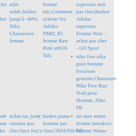
 Air
nike
femme
superstar noir
solde,Soldes
talc,Comment
pas cher,Basket
cher
jusqu'à -60%.
acheter les
Adidas
Nike.
Adidas
superstar
Chaussures
NMD_R1
Femme Noir –
femme
femme Raw
achat pas cher
Pink u0026
- GO Sport
Talc
nike free nike
pour homme
livraison
gratuite,Chaussure
Nike Free Run
Trail pour
Homme. Nike
FR
air
achat sac juicy
basket puma
air max wmns
mme
couture pas
homme pas
femme,Sneakers
ike
cher,Sacs Juicy
cher,CHAUSSURE
Femme Wmns