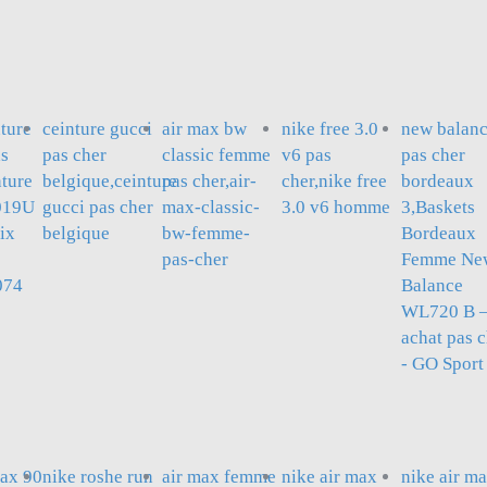
nture
ceinture gucci
air max bw
nike free 3.0
new balan
as
pas cher
classic femme
v6 pas
pas cher
nture
belgique,ceinture
pas cher,air-
cher,nike free
bordeaux
019U
gucci pas cher
max-classic-
3.0 v6 homme
3,Baskets
ix
belgique
bw-femme-
Bordeaux
pas-cher
Femme Ne
074
Balance
WL720 B 
achat pas 
- GO Sport
max 90
nike roshe run
air max femme
nike air max
nike air m