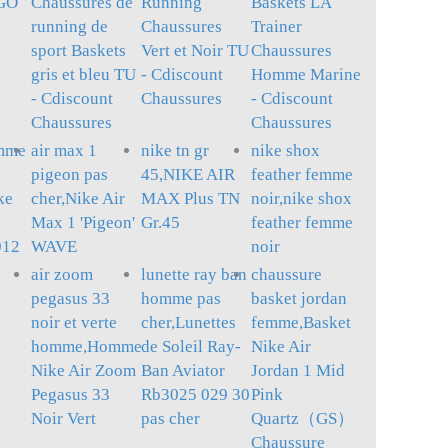
 GO
Chaussures de
Running
Baskets LA
running de
Chaussures
Trainer
sport Baskets
Vert et Noir TU
Chaussures
gris et bleu TU
- Cdiscount
Homme Marine
- Cdiscount
Chaussures
- Cdiscount
Chaussures
Chaussures
emme
air max 1
nike tn gr
nike shox
pigeon pas
45,NIKE AIR
feather femme
ke
cher,Nike Air
MAX Plus TN
noir,nike shox
Max 1 'Pigeon'
Gr.45
feather femme
012
WAVE
noir
air zoom
lunette ray ban
chaussure
pegasus 33
homme pas
basket jordan
noir et verte
cher,Lunettes
femme,Basket
homme,Homme
de Soleil Ray-
Nike Air
Nike Air Zoom
Ban Aviator
Jordan 1 Mid
Pegasus 33
Rb3025 029 30
Pink
Noir Vert
pas cher
Quartz（GS）
Chaussure