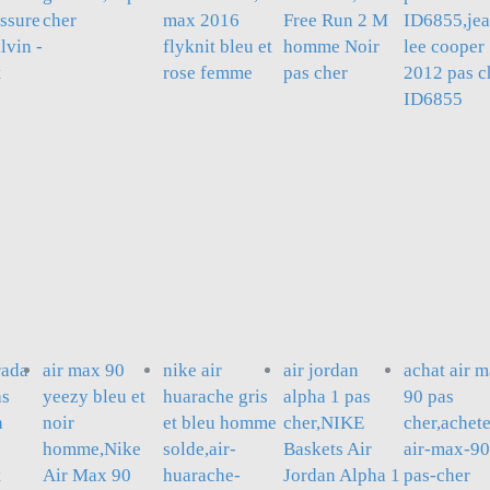
ssure
cher
max 2016
Free Run 2 M
ID6855,je
vin -
flyknit bleu et
homme Noir
lee cooper
t
rose femme
pas cher
2012 pas c
ID6855
rada
air max 90
nike air
air jordan
achat air 
as
yeezy bleu et
huarache gris
alpha 1 pas
90 pas
a
noir
et bleu homme
cher,NIKE
cher,achete
homme,Nike
solde,air-
Baskets Air
air-max-90
t
Air Max 90
huarache-
Jordan Alpha 1
pas-cher