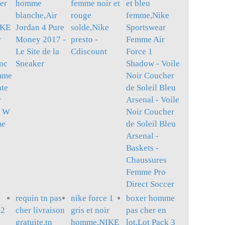
er
homme
femme noir et
et bleu
blanche,Air
rouge
femme,Nike
IKE
Jordan 4 Pure
solde,Nike
Sportswear
r
Money 2017 -
presto -
Femme Air
Le Site de la
Cdiscount
Force 1
anc
Sneaker
Shadow - Voile
mme
Noir Coucher
nte
de Soleil Bleu
r
Arsenal - Voile
e W
Noir Coucher
me
de Soleil Bleu
Arsenal -
Baskets -
Chaussures
Femme Pro
Direct Soccer
requin tn pas
nike force 1
boxer homme
12
cher livraison
gris et noir
pas cher en
gratuite,tn
homme,NIKE
lot,Lot Pack 3