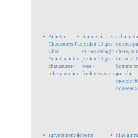
Acheter
femme air
achat cei
Chaussures Pas
jordan 13 gris
hermes p
Cher
et rose,Pelagic
chere,cei
Achat,acheter-
jordan 13 gris
hermes 2
chaussures-
rose -
homme pr
nike-pas-cher
fredeyewear.com
pas cher
modele 0
nouveaux
survetement de
botte
nike air 