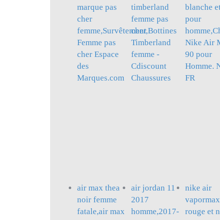
marque pas
timberland
blanche et
cher
femme pas
pour
femme,Survêtement
cher,Bottines
homme,Ch
Femme pas
Timberland
Nike Air
cher Espace
femme -
90 pour
des
Cdiscount
Homme. N
Marques.com
Chaussures
FR
air max thea
air jordan 11
nike air
noir femme
2017
vapormax 
fatale,air max
homme,2017-
rouge et n