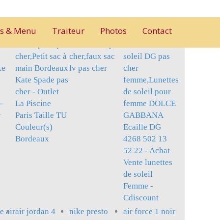
es & Menu
Traiteur
Photos
Contact
e
Kate Spade pas
faux sac lv pas
lunettes de
cher,Petit sac à
cher,faux sac
soleil DG pas
ke
main Bordeaux
lv pas cher
cher
Kate Spade pas
femme,Lunettes
cher - Outlet
de soleil pour
-
La Piscine
femme DOLCE
r
Paris Taille TU
GABBANA
Couleur(s)
Ecaille DG
Bordeaux
4268 502 13
52 22 - Achat
Vente lunettes
de soleil
Femme -
Cdiscount
e air
air jordan 4
nike presto
air force 1 noir