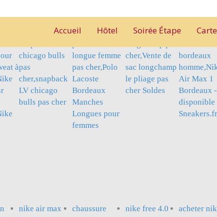
Accueil
Hôtel
Soirée Étape
Cart
e
snapback LV
polo manche
longchamp pas
air max on
pour
chicago bulls
longue femme
cher,Vente de
bordeaux
eat à
pas
pas cher,Polo
sac longchamp
homme,Ni
Nike
cher,snapback
Lacoste
le pliage pas
Air Max 1
ar
LV chicago
Bordeaux
cher Soldes
Bordeaux -
bulls pas cher
Manches
disponible 
ike
Longues pour
Sneakers.f
femmes
un
nike air max
chaussure
nike free 4.0
acheter nik