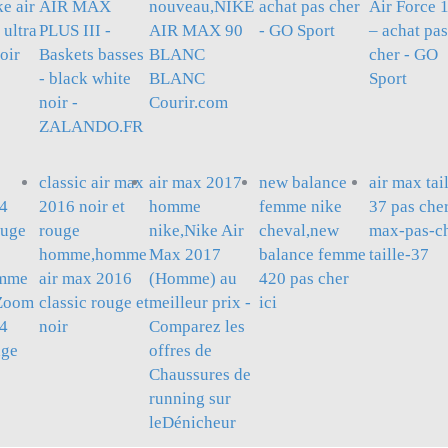
e air
AIR MAX
nouveau,NIKE
achat pas cher
Air Force 
ultra
PLUS III -
AIR MAX 90
- GO Sport
– achat pas
oir
Baskets basses
BLANC
cher - GO
- black white
BLANC
Sport
noir -
Courir.com
ZALANDO.FR
classic air max
air max 2017
new balance
air max tai
34
2016 noir et
homme
femme nike
37 pas cher
uge
rouge
nike,Nike Air
cheval,new
max-pas-c
homme,homme
Max 2017
balance femme
taille-37
omme
air max 2016
(Homme) au
420 pas cher
 Zoom
classic rouge et
meilleur prix -
ici
34
noir
Comparez les
nge
offres de
Chaussures de
running sur
leDénicheur