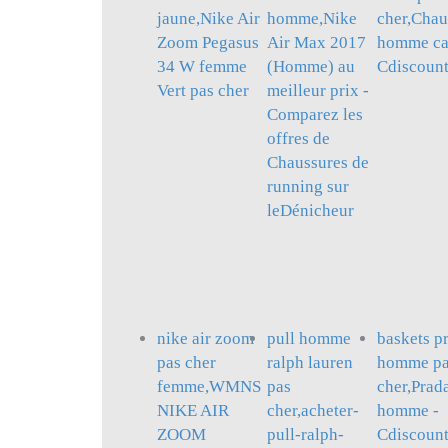
jaune,Nike Air
homme,Nike
cher,Chau
Zoom Pegasus
Air Max 2017
homme cal
34 W femme
(Homme) au
Cdiscoun
Vert pas cher
meilleur prix -
Comparez les
offres de
Chaussures de
running sur
leDénicheur
nike air zoom
pull homme
baskets p
pas cher
ralph lauren
homme p
femme,WMNS
pas
cher,Prad
NIKE AIR
cher,acheter-
homme -
ZOOM
pull-ralph-
Cdiscoun