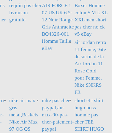
ans
requin pas cher
AIR FORCE 1
Boxer Homme
livraison
07 US UK 6.5-
coton S M L XL
her
gratuite
12 Noir Rouge
XXL men short
Gris Anthracite
pas cher no ck
BQ4326-001
v5 eBay
Homme Taille
air jordan retro
eBay
11 femme,Date
de sortie de la
Air Jordan 11
Rose Gold
pour Femme.
Nike SNKRS
FR
max
nike air max
nike pas cher
short et t shirt
gris
paypal,air-
hugo boss
r-
metal,Baskets
max-90-pas-
homme pas
-
Nike Air Max
cher-paiement-
cher,TEE
97 OG QS
paypal
SHIRT HUGO