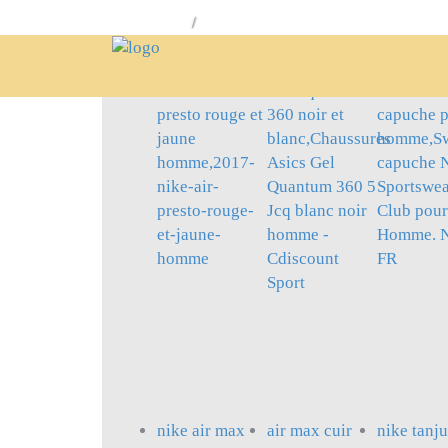
/
sitemap
aubergedugros
2017 nike air
asics quantum
sweat nik
presto rouge et
360 noir et
capuche 
jaune
blanc,Chaussures
homme,Sw
homme,2017-
Asics Gel
capuche 
nike-air-
Quantum 360 5
Sportswe
presto-rouge-
Jcq blanc noir
Club pour
et-jaune-
homme -
Homme. N
homme
Cdiscount
FR
Sport
nike air max
air max cuir
nike tanj