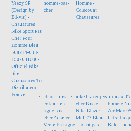
Yeezy SP
homme-pas-
Homme -
(Design by
cher
Cdiscount
Blkvis) -
Chaussures
Chaussures
Nike Sport Pas
Cher Pour
Homme Bleu
508214-008-
1507081600-
Officiel Nike
Site!
Chaussures Tn
Distributeur
France.
chaussures
nike blazer pas
air max 95
enfants en
cher,Baskets
homme,Ni
ligne pas
Nike Blazer
Air Max 9
cher,Acheter
Mid' 77 Blanc
Ultra Jacq
Vente En Ligne
– achat pas
Kaki – ach